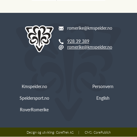
romerike@kmspeider.no
928 39 389
romerike@kmspeider.no
Kmspeider.no
Personvern
Speidersport.no
English
RoverRomerike
Design og utvikling:
CoreTrek AS
CMS:
CorePublish