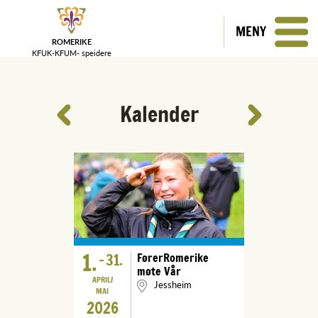
MENY
ROMERIKE
KFUK-KFUM-
speidere
Kalender
1.
-
31.
FørerRomerike
møte Vår
APRIL
Jessheim
MAI
2026